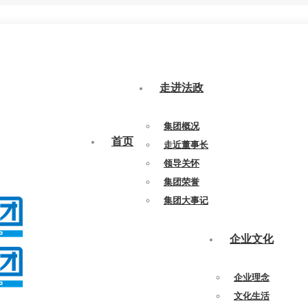
走进法政
集团概况
首页
走近董事长
领导关怀
集团荣誉
集团大事记
企业文化
企业理念
文化生活