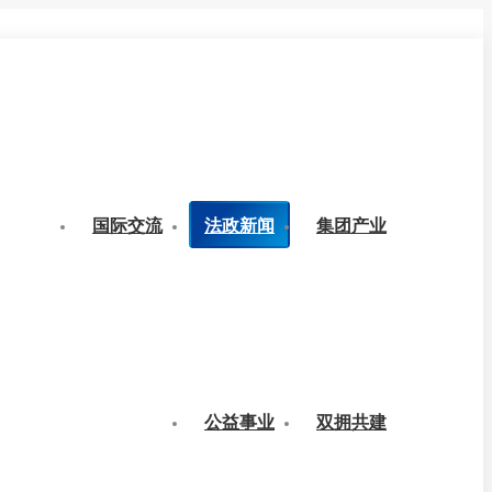
国际交流
法政新闻
集团产业
公益事业
双拥共建