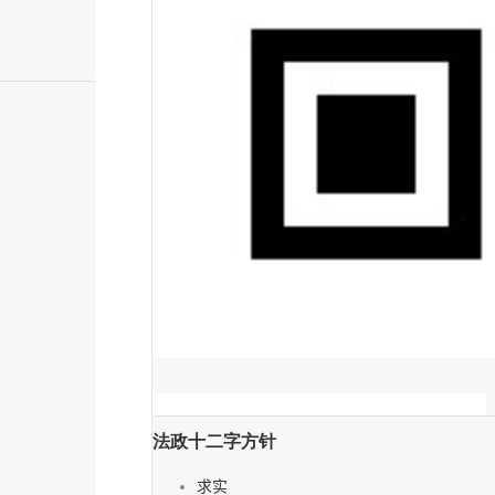
法政十二字方针
求实