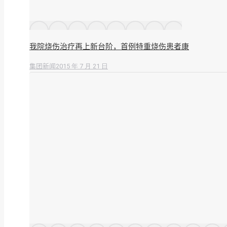
我院烧伤治疗再上新台阶，首例特重烧伤患者康
2015 年 7 月 21 日
集团新闻