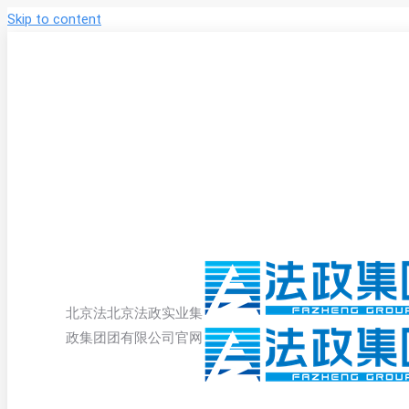
Skip to content
北京法
北京法政实业集
政集团
团有限公司官网