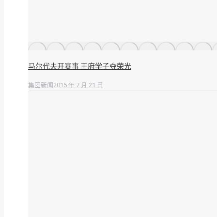
马尔代夫开赛事 王府学子夺荣光
2015 年 7 月 21 日
集团新闻