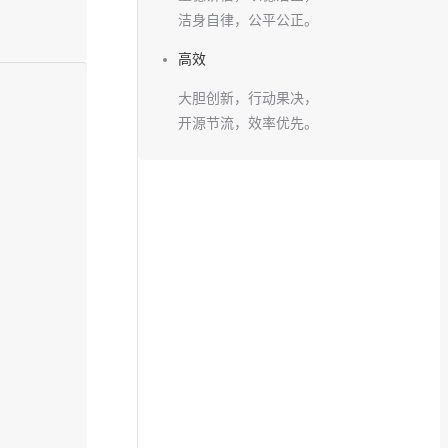
洁身自律，公平公正。
高效
大胆创新，行动果决，
开源节流，效率优先。