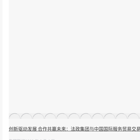
创新驱动发展 合作共赢未来：法政集团与中国国际服务贸易交易会的