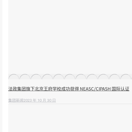
法政集团旗下北京王府学校成功获得 NEASC/CIPASH 国际认证
2023 年 10 月 30 日
集团新闻