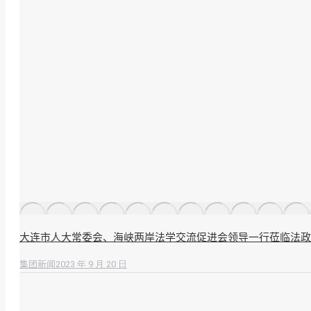
大连市人大常委会、海峡两岸法学交流促进会领导一行莅临法政
2023 年 9 月 20 日
集团新闻