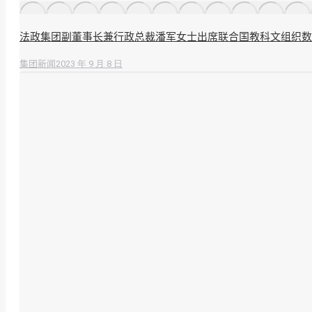
法政集团副董事长兼行政总裁潘军女士出席联合国教科文组织数
2023 年 9 月 8 日
集团新闻