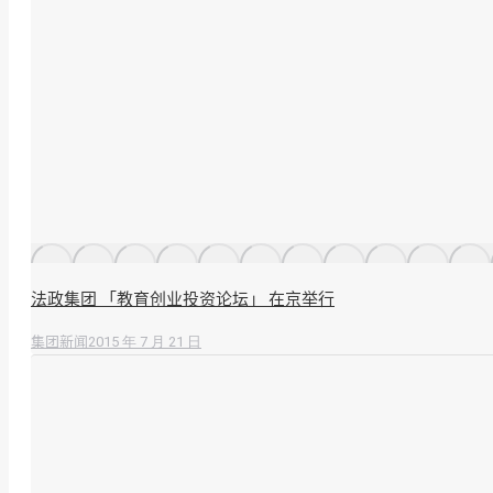
法政集团 「教育创业投资论坛」 在京举行
2015 年 7 月 21 日
集团新闻