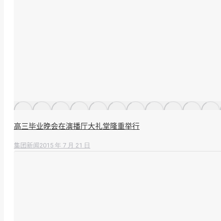
高三毕业晚会在演播厅大礼堂隆重举行
2015 年 7 月 21 日
集团新闻