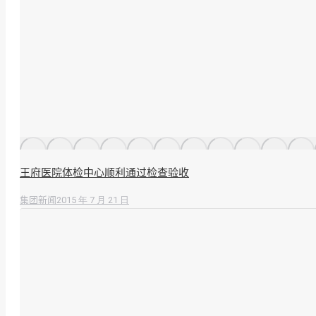
王府医院体检中心顺利通过检查验收
2015 年 7 月 21 日
集团新闻