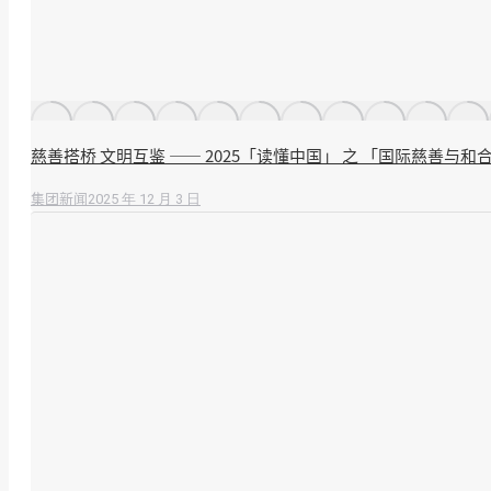
慈善搭桥 文明互鉴 —— 2025「读懂中国」 之 「国际慈善与
2025 年 12 月 3 日
集团新闻