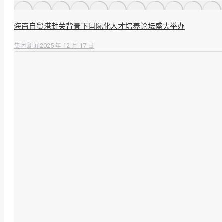
海南自贸港封关背景下国际化人才培养论坛盛大举办
2025 年 12 月 17 日
集团新闻