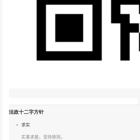
法政十二字方针
求实
实事求是，坚持原则，