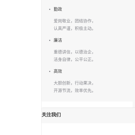
勤政
爱岗敬业，团结协作，
认真严谨，积极主动。
廉洁
重德讲信，以德治企，
洁身自律，公平公正。
高效
大胆创新，行动果决，
开源节流，效率优先。
关注我们