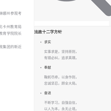
卡罗琳娜州参观考
北卡州教育局
法政十二字方针
教育学院院长
求实
政集团的新近
实事求是，坚持原则，
有错必纠，追求真理。
奉献
鞠躬尽瘁，以身作则，
忠诚坚忍，顾全大局。
奋进
不断学习，自强自信，
以人为本，永无止境。