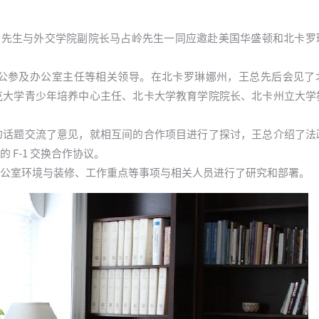
，集团董事长王广发先生与外交学院副院长马占岭先生一同应邀赴美国华盛顿和北
公参及办公室主任等相关领导。在北卡罗琳娜州，王总先后会见了
克大学青少年培养中心主任、北卡大学教育学院院长、北卡州立大学
的话题交流了意见，就相互间的合作项目进行了探讨，王总介绍了法
F-1 交换合作协议。
公室环境与装修、工作重点等事项与相关人员进行了研究和部署。