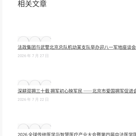
相关文章
法政集团与武警北京总队机动某支队举办迎八一军地座谈会
2026 年 7 月 27 日
深耕双拥三十载 拥军初心映军民 ——北京市爱国拥军促进
2026 年 7 月 22 日
2026 全球传统医学与智慧医疗产业大会暨第四届中法医