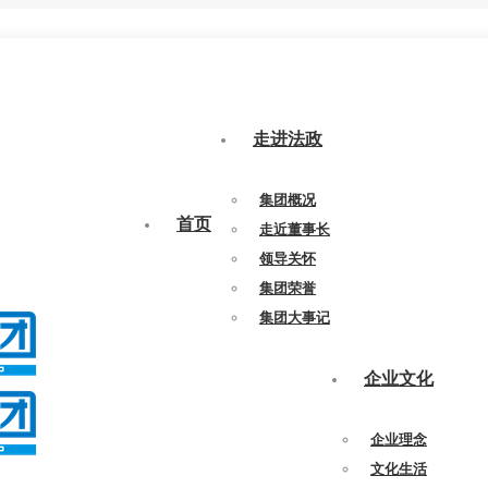
走进法政
集团概况
首页
走近董事长
领导关怀
集团荣誉
集团大事记
企业文化
企业理念
文化生活