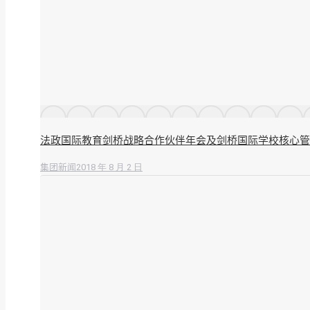
法政国际教育剑桥战略合作伙伴年会及剑桥国际学校核心管
2018 年 8 月 2 日
集团新闻