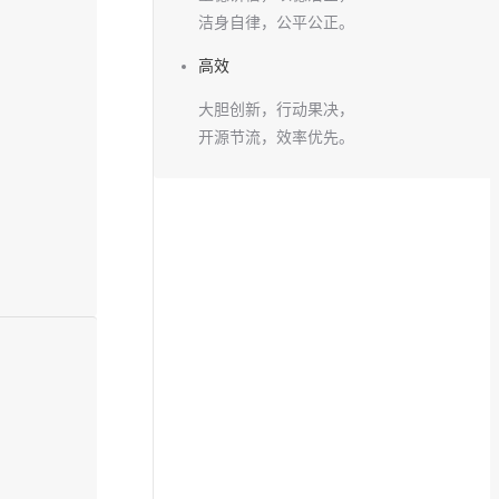
洁身自律，公平公正。
高效
大胆创新，行动果决，
开源节流，效率优先。