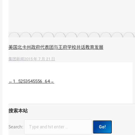
美国北卡州政府代表团与王府学校共话教育发展
2015 年 7 月 21 日
集团新闻
←
1
…
52
53
54
55
56
…
64
→
搜索本站
Search: