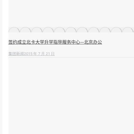
签约成立北卡大学升学指导服务中心—北京办公
2015 年 7 月 21 日
集团新闻