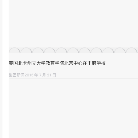
美国北卡州立大学教育学院北京中心在王府学校
2015 年 7 月 21 日
集团新闻