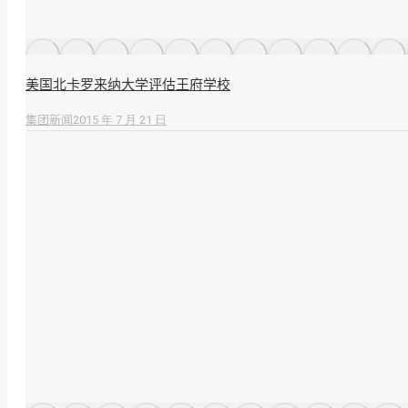
美国北卡罗来纳大学评估王府学校
2015 年 7 月 21 日
集团新闻