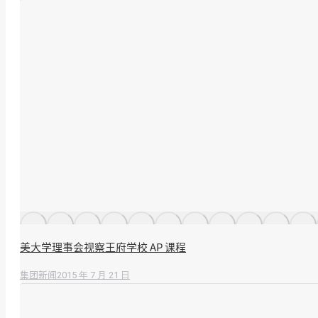
美大学理事会视察王府学校 AP 课程
2015 年 7 月 21 日
集团新闻