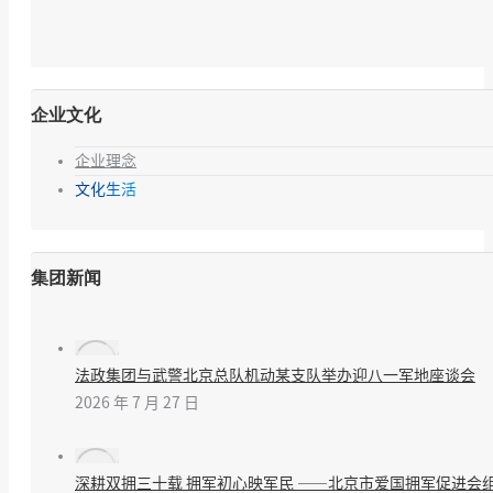
企业文化
企业理念
文化生活
集团新闻
法政集团与武警北京总队机动某支队举办迎八一军地座谈会
2026 年 7 月 27 日
深耕双拥三十载 拥军初心映军民 ——北京市爱国拥军促进会