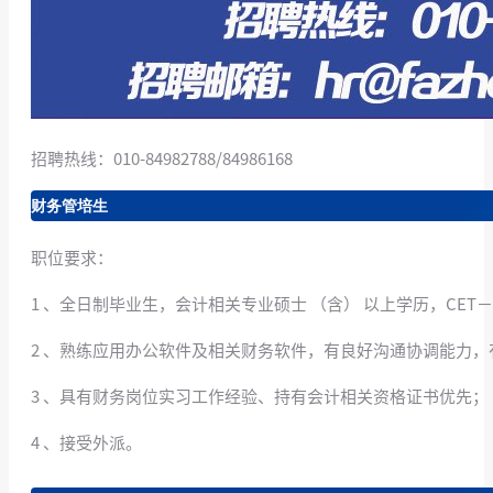
招聘热线：010-84982788/84986168
财务管培生
职位要求：
1 、全日制毕业生，会计相关专业硕士 （含） 以上学历，CET－6
2 、熟练应用办公软件及相关财务软件，有良好沟通协调能力
3 、具有财务岗位实习工作经验、持有会计相关资格证书优先；
4 、接受外派。