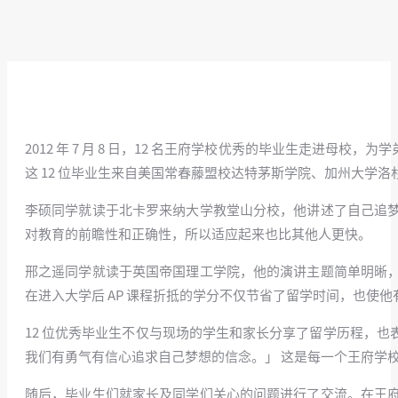
2012 年 7 月 8 日，12 名王府学校优秀的毕业生走
这 12 位毕业生来自美国常春藤盟校达特茅斯学院、加州大
李硕同学就读于北卡罗来纳大学教堂山分校，他讲述了自己追
对教育的前瞻性和正确性，所以适应起来也比其他人更快。
邢之遥同学就读于英国帝国理工学院，他的演讲主题简单明晰
在进入大学后 AP 课程折抵的学分不仅节省了留学时间，也使
12 位优秀毕业生不仅与现场的学生和家长分享了留学历程，
我们有勇气有信心追求自己梦想的信念。」 这是每一个王府学
随后，毕业生们就家长及同学们关心的问题进行了交流。在王