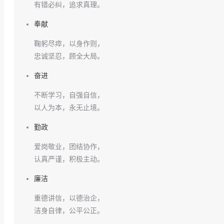
有错必纠，追求真理。
奉献
鞠躬尽瘁，以身作则，
忠诚坚忍，顾全大局。
奋进
不断学习，自强自信，
以人为本，永无止境。
勤政
爱岗敬业，团结协作，
认真严谨，积极主动。
廉洁
重德讲信，以德治企，
洁身自律，公平公正。