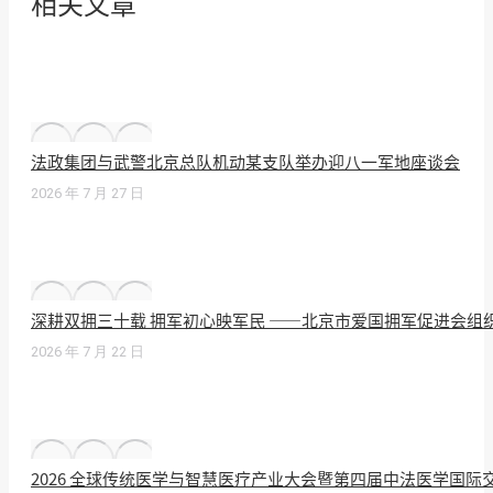
相关文章
法政集团与武警北京总队机动某支队举办迎八一军地座谈会
2026 年 7 月 27 日
深耕双拥三十载 拥军初心映军民 ——北京市爱国拥军促进会组
2026 年 7 月 22 日
2026 全球传统医学与智慧医疗产业大会暨第四届中法医学国