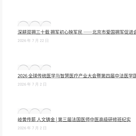
深耕双拥三十载 拥军初心映军民 ——北京市爱国拥军促进
2026 年 7 月 22 日
2026 全球传统医学与智慧医疗产业大会暨第四届中法医
2026 年 7 月 2 日
岐黄传薪 人文铸金 | 第三届法国医师中医高级研修班纪实
2026 年 7 月 2 日