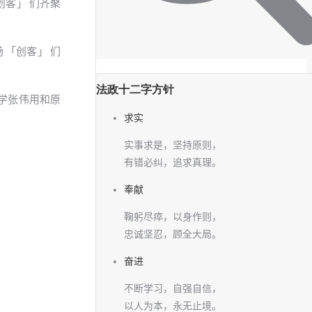
创客」 们齐聚
 「创客」 们
法政十二字方针
学张伟用和原
求实
实事求是，坚持原则，
有错必纠，追求真理。
奉献
鞠躬尽瘁，以身作则，
忠诚坚忍，顾全大局。
奋进
不断学习，自强自信，
以人为本，永无止境。