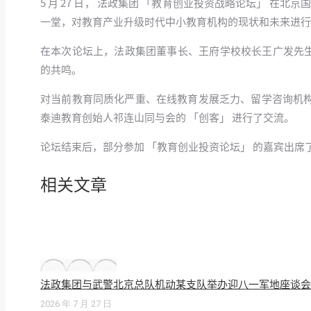
5 月 27 日， 法政集团 「教育创业投资战略论坛」 在
一堂，对教育产业升级时代中小教育机构的现状和未来进行
在本次论坛上，法政集团董事长、王府学校校长王广发先生
的共鸣。
对当前教育同质化严重、在线教育发展乏力、留学咨询机
泰迪教育创始人祁连山同与会的 「创客」 进行了交流。
论坛结束后，部分参加 「教育创业投资论坛」 的嘉宾出席了王
相关文章
法政集团与武警北京总队机动某支队举办迎八一军地座谈会
2026 年 7 月 27 日