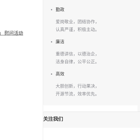
勤政
爱岗敬业，团结协作，
认真严谨，积极主动。
」 慰问活动
廉洁
重德讲信，以德治企，
洁身自律，公平公正。
高效
大胆创新，行动果决，
开源节流，效率优先。
关注我们