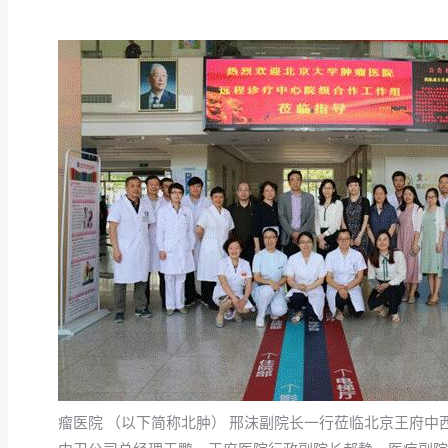
瘤医院 （以下简称北肿） 邢沫副院长一行莅临北京王府