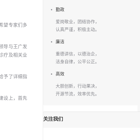
勤政
爱岗敬业，团结协作，
希望专家们多
认真严谨，积极主动。
廉洁
领导与王广发
重德讲信，以德治企，
诊疗及相关业
洁身自律，公平公正。
高效
给予了详细指
大胆创新，行动果决，
开源节流，效率优先。
建设上，首先
。
关注我们