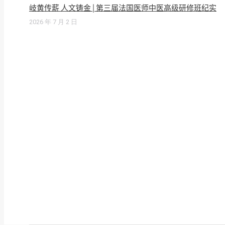
岐黄传薪 人文铸金 | 第三届法国医师中医高级研修班纪实
2026 年 7 月 2 日