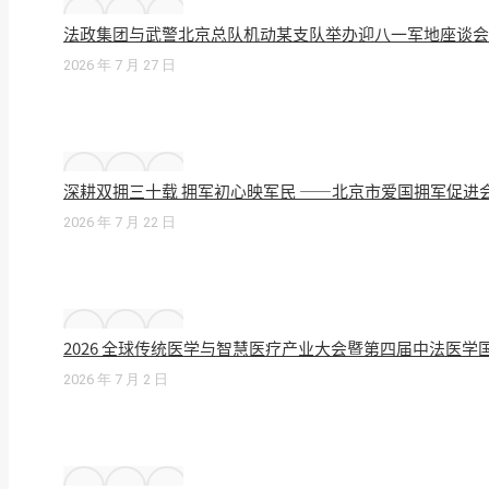
法政集团与武警北京总队机动某支队举办迎八一军地座谈会
2026 年 7 月 27 日
深耕双拥三十载 拥军初心映军民 ——北京市爱国拥军促进
2026 年 7 月 22 日
2026 全球传统医学与智慧医疗产业大会暨第四届中法医
2026 年 7 月 2 日