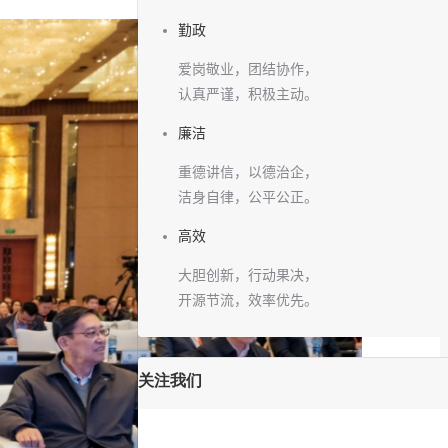
勤政
爱岗敬业，团结协作，
认真严谨，积极主动。
廉洁
重德讲信，以德治企，
洁身自律，公平公正。
高效
大胆创新，行动果决，
开源节流，效率优先。
关注我们