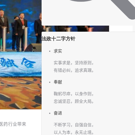
法政十二字方针
求实
实事求是，坚持原则，
有错必纠，追求真理。
奉献
鞠躬尽瘁，以身作则，
忠诚坚忍，顾全大局。
奋进
医药行业带来
不断学习，自强自信，
以人为本，永无止境。