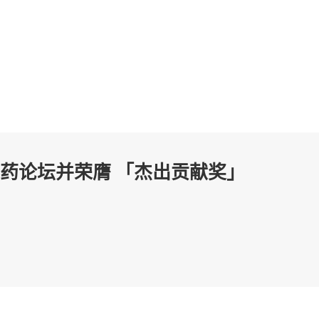
药论坛并荣膺 「杰出贡献奖」