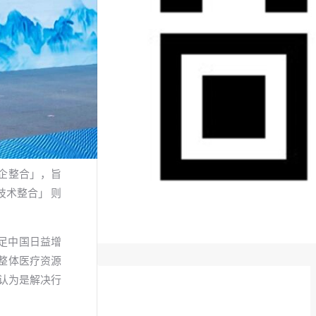
企整合」，旨
术整合」 则
足中国日益增
整体医疗资源
认为是解决行