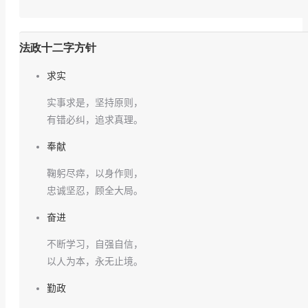
法政十二字方针
求实
实事求是，坚持原则，
有错必纠，追求真理。
奉献
鞠躬尽瘁，以身作则，
忠诚坚忍，顾全大局。
奋进
不断学习，自强自信，
以人为本，永无止境。
勤政