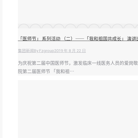
「医师节」 系列活动 （二）——「我和祖国共成长」 演讲
By
Fzgroup
2019 年 8 月 22 日
集团新闻
为庆祝第二届中国医师节，激发临床一线医务人员的爱岗敬业
院第二届医师节 「我和祖…