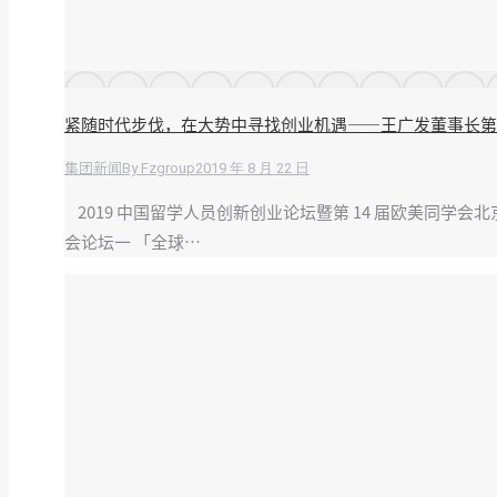
紧随时代步伐，在大势中寻找创业机遇——王广发董事长第 
By
Fzgroup
2019 年 8 月 22 日
集团新闻
2019 中国留学人员创新创业论坛暨第 14 届欧美同学
会论坛一 「全球…