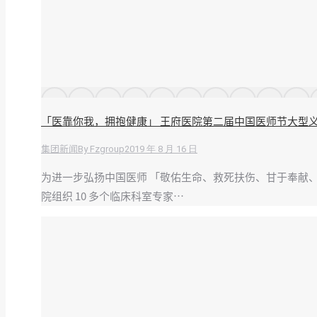
「医靠你我，拥抱健康」 王府医院第二届中国医师节大型
By
Fzgroup
2019 年 8 月 16 日
集团新闻
为进一步弘扬中国医师 「敬佑生命、救死扶伤、甘于奉献、
院组织 10 多个临床科室专家…