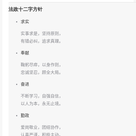
法政十二字方针
求实
实事求是，坚持原则，
有错必纠，追求真理。
奉献
鞠躬尽瘁，以身作则，
忠诚坚忍，顾全大局。
奋进
不断学习，自强自信，
以人为本，永无止境。
勤政
爱岗敬业，团结协作，
认真严谨，积极主动。