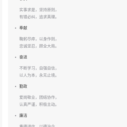
实事求是，坚持原则，
有错必纠，追求真理。
奉献
鞠躬尽瘁，以身作则，
忠诚坚忍，顾全大局。
奋进
不断学习，自强自信，
以人为本，永无止境。
勤政
爱岗敬业，团结协作，
认真严谨，积极主动。
廉洁
重德讲信，以德治企，