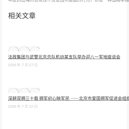
相关文章
法政集团与武警北京总队机动某支队举办迎八一军地座谈会
2026 年 7 月 27 日
深耕双拥三十载 拥军初心映军民 ——北京市爱国拥军促进会组
2026 年 7 月 22 日