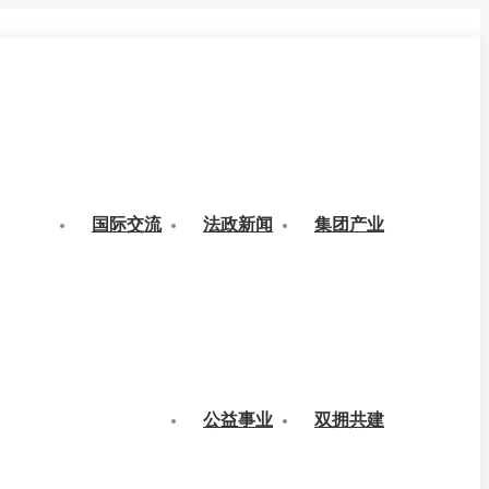
国际交流
法政新闻
集团产业
公益事业
双拥共建