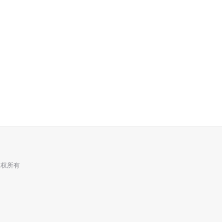
团 版权所有