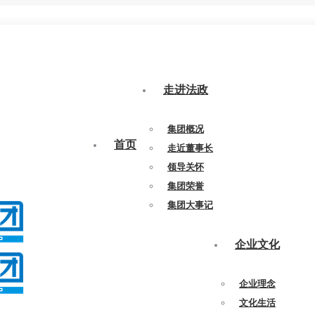
走进法政
集团概况
首页
走近董事长
领导关怀
集团荣誉
集团大事记
企业文化
企业理念
文化生活