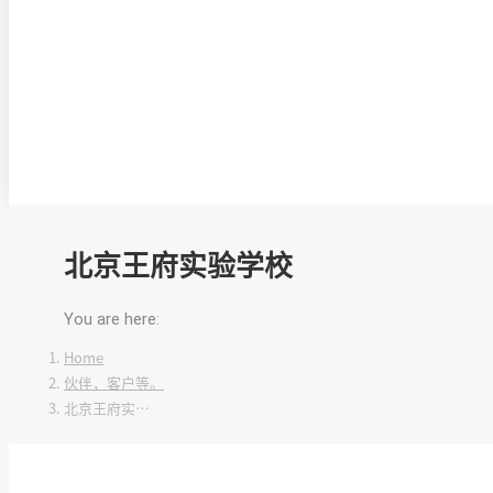
北京王府实验学校
You are here:
Home
伙伴，客户等。
北京王府实…