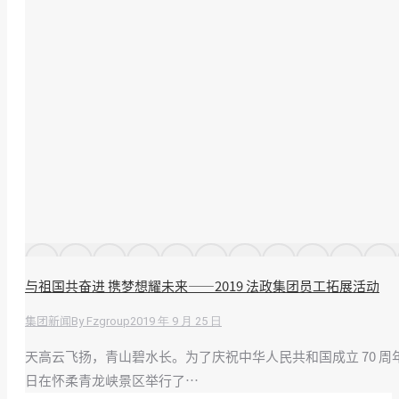
与祖国共奋进 携梦想耀未来——2019 法政集团员工拓展活动
By
Fzgroup
2019 年 9 月 25 日
集团新闻
天高云飞扬，青山碧水长。为了庆祝中华人民共和国成立 70 周
日在怀柔青龙峡景区举行了…