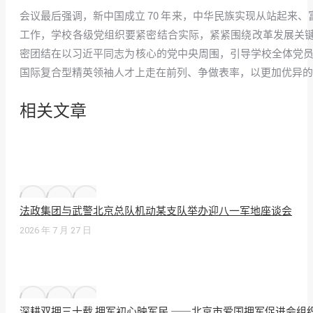
会议最后强调
，新中国成立 70 年来，中华民族实现从站起
工作，学校各级党组织要紧密结合实际，紧紧围绕改革发展关
密团结在以习近平同志为核心的党中央周围，引导学校全体党员
国际复合型精英领袖人才上走在前列、争做表率，以更加优异的
相关文章
法政集团与武警北京总队机动某支队举办迎八一军地座谈会
2026 年 7 月 27 日
深耕双拥三十载 拥军初心映军民 ——北京市爱国拥军促进会组