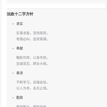
法政十二字方针
求实
实事求是，坚持原则，
有错必纠，追求真理。
奉献
鞠躬尽瘁，以身作则，
忠诚坚忍，顾全大局。
奋进
不断学习，自强自信，
以人为本，永无止境。
勤政
爱岗敬业，团结协作，