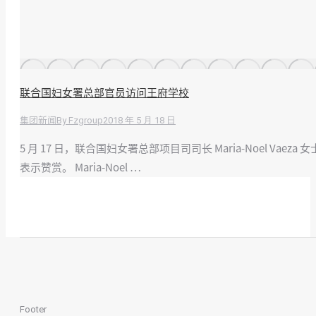
联合国妇女署总部官员访问王府学校
By
Fzgroup
2018 年 5 月 18 日
集团新闻
5 月 17 日，联合国妇女署总部项目司司长 Maria-Noel V
表示赞赏。 Maria-Noel …
Footer