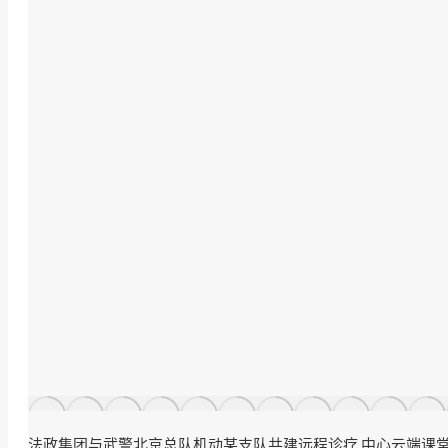
法政集团与武警北京总队机动某支队共建远程诊疗 中心云端课