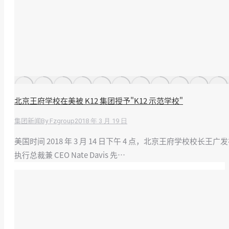
北京王府学校在美被 K12 集团授予"K12 示范学校"
By
Fzgroup
2018 年 3 月 19 日
集团新闻
美国时间 2018 年 3 月 14 日下午 4 点，北京王府学
执行总裁兼 CEO Nate Davis 先…