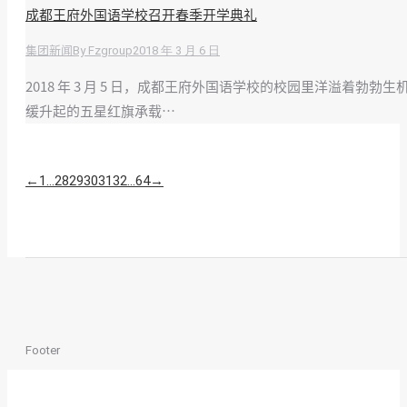
成都王府外国语学校召开春季开学典礼
By
Fzgroup
2018 年 3 月 6 日
集团新闻
2018 年 3 月 5 日，成都王府外国语学校的校园里洋溢
缓升起的五星红旗承载…
←
1
…
28
29
30
31
32
…
64
→
Footer