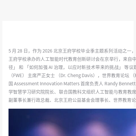
5 月 28 日，作为 2026 北京王府学校毕业季主题系列活
王府学校承办的人工智能时代教育创新研讨会在京举行，来自中
径」 和 「如何加强 AI 治理，以应对新技术带来的挑战」 等
（FWE） 主席严正女士 （Dr. Cheng Davis），世界教育论坛
国 Assessment Innovation Matters 首席负责人 
学智慧学习研究院院长、联合国教科文组织人工智能与教育教席
副董事长兼行政总裁、北京王府公益基金会理事长、世界教育论坛