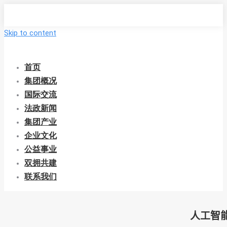
Skip to content
首页
集团概况
国际交流
法政新闻
集团产业
企业文化
公益事业
双拥共建
联系我们
人工智