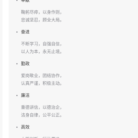
奉献
鞠躬尽瘁，以身作则，
忠诚坚忍，顾全大局。
奋进
不断学习，自强自信，
以人为本，永无止境。
勤政
爱岗敬业，团结协作，
认真严谨，积极主动。
廉洁
重德讲信，以德治企，
洁身自律，公平公正。
高效