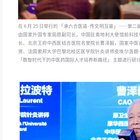
在 6 月 25 日举行的 「承六合医道·传文明互鉴」—
由国家外国专家局原副司长，中国驻奥地利大使馆前科技
长、北京王府中西医结合医院名誉院长曹泽毅，国家中医
贤、法国索邦大学巴黎北校区医学院针灸讲师皮埃尔洛朗
「数智时代下的中医药国际人才培养新路径」 主题进行研