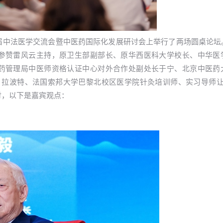
—第二届中法医学交流会暨中医药国际化发展研讨会上举行了两场圆桌论
参赞雷风云主持，原卫生部副部长、原华西医科大学校长、中华医
药管理局中医师资格认证中心对外合作处副处长于宁、北京中医药
·拉波特、法国索邦大学巴黎北校区医学院针灸培训师、实习导师让
讨，以下是嘉宾观点：