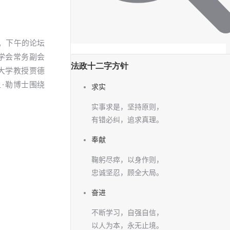
坛。下午的论坛
学会常务副会
法政十二字方针
大学教授贾德
·勒博士围绕
求实
实事求是，坚持原则，
有错必纠，追求真理。
奉献
鞠躬尽瘁，以身作则，
忠诚坚忍，顾全大局。
奋进
不断学习，自强自信，
以人为本，永无止境。