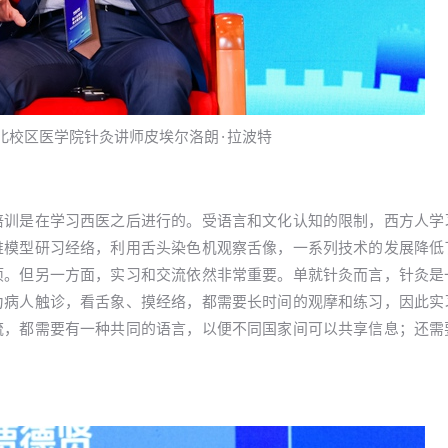
北校区医学院针灸讲师皮埃尔洛朗·拉波特
培训是在学习西医之后进行的。受语言和文化认知的限制，西方人学
维模型研习经络，利用舌头染色机观察舌像，一系列技术的发展降低
项。但另一方面，实习和交流依然非常重要。单就针灸而言，针灸是
为病人触诊，看舌象、摸经络，都需要长时间的观摩和练习，因此实
流，都需要有一种共同的语言，以便不同国家间可以共享信息；还需