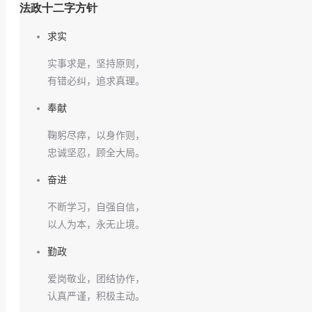
法政十二字方针
求实
实事求是，坚持原则，
有错必纠，追求真理。
奉献
鞠躬尽瘁，以身作则，
忠诚坚忍，顾全大局。
奋进
不断学习，自强自信，
以人为本，永无止境。
勤政
爱岗敬业，团结协作，
认真严谨，积极主动。