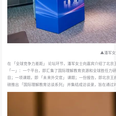
▲潘军女
在 「全球竞争力差距」 论坛环节，潘军女士向嘉宾介绍了北
「一」：一个平台，即汇集了国际理解教育资源和全球胜任力研究
目；一项课题，即 「未来外交官」 课题；一份报告，即北京
磅推出 「国际理解教育访谈系列」 并集结成访谈录，旨在通