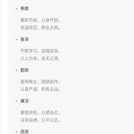
奉献
鞠躬尽瘁，以身作则，
忠诚坚忍，顾全大局。
奋进
不断学习，自强自信，
以人为本，永无止境。
勤政
爱岗敬业，团结协作，
认真严谨，积极主动。
廉洁
重德讲信，以德治企，
洁身自律，公平公正。
高效