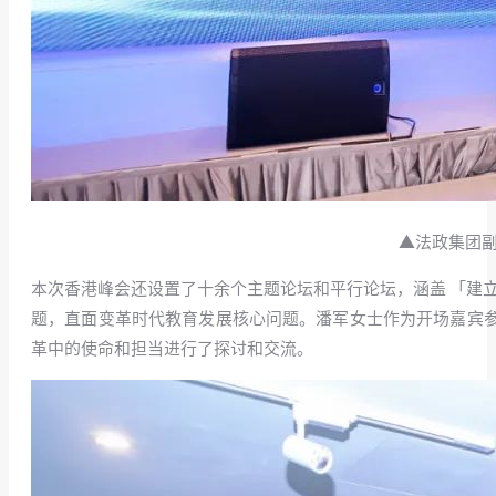
▲法政集团副
本次香港峰会还设置了十余个主题论坛和平行论坛，涵盖 「建立人
题，直面变革时代教育发展核心问题。潘军女士作为开场嘉宾参
革中的使命和担当进行了探讨和交流。