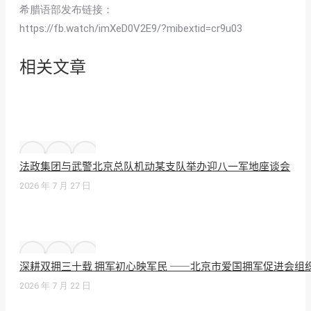
希腊语部发布链接：
https://fb.watch/imXeD0V2E9/?mibextid=cr9u03
相关文章
法政集团与武警北京总队机动某支队举办迎八一军地座谈会
2026 年 7 月 27 日
深耕双拥三十载 拥军初心映军民 ——北京市爱国拥军促进会组
2026 年 7 月 22 日