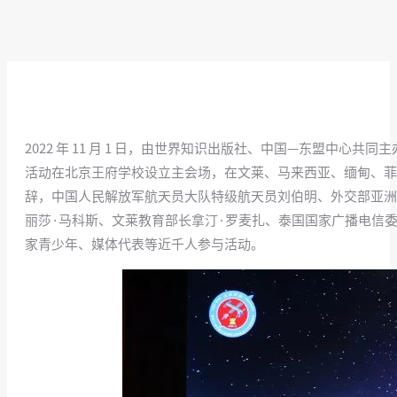
2022 年 11 月 1 日，由世界知识出版社、中国—东盟中心
活动在北京王府学校设立主会场，在文莱、马来西亚、缅甸、菲
辞，中国人民解放军航天员大队特级航天员刘伯明、外交部亚洲
丽莎·马科斯、文莱教育部长拿汀·罗麦扎、泰国国家广播电信
家青少年、媒体代表等近千人参与活动。