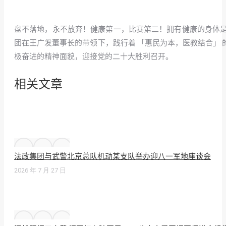
盘不落地，永不放弃！
健康第一，比赛第二！拥有健康的身体
团在王广发董事长的带领下，践行着 「惠民为本，医教结合」 
极奋进的精神面貌，迎接党的二十大胜利召开。
相关文章
法政集团与武警北京总队机动某支队举办迎八一军地座谈会
2026 年 7 月 27 日