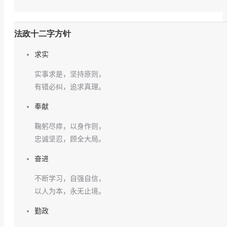
法政十二字方针
求实
实事求是，坚持原则，
有错必纠，追求真理。
奉献
鞠躬尽瘁，以身作则，
忠诚坚忍，顾全大局。
奋进
不断学习，自强自信，
以人为本，永无止境。
勤政