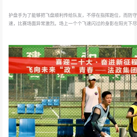
护盘手为了能够把飞盘顺利传给队友，不停在指挥跑位，而防守
速，比赛场面异常激烈。场上一个个飞速闪过的身影在阳光下尽