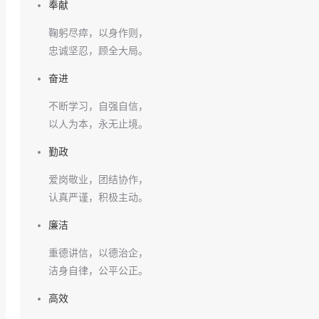
奉献
鞠躬尽瘁，以身作则，
忠诚坚忍，顾全大局。
奋进
不断学习，自强自信，
以人为本，永无止境。
勤政
爱岗敬业，团结协作，
认真严谨，积极主动。
廉洁
重德讲信，以德治企，
洁身自律，公平公正。
高效