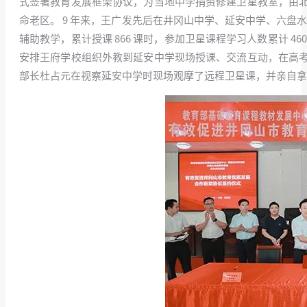
式签署教育发展框架协议，为当地中学捐资修建卫星教室，由
命老区。 9 年来，王广发先后在井冈山中学、延安中学、六盘
辅助教学，累计授课 866 课时，参加卫星课程学习人数累计 4
安排王府学校组织外教到延安中学现场授课、交流互动，在高
部长杜占元在视察延安中学时现场观摩了远程卫星课，并亲自拿