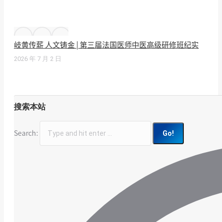
岐黄传薪 人文铸金 | 第三届法国医师中医高级研修班纪实
2026 年 7 月 2 日
搜索本站
Search: