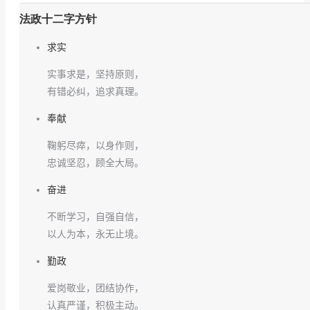
法政十二字方针
求实
实事求是，坚持原则，
有错必纠，追求真理。
奉献
鞠躬尽瘁，以身作则，
忠诚坚忍，顾全大局。
奋进
不断学习，自强自信，
以人为本，永无止境。
勤政
爱岗敬业，团结协作，
认真严谨，积极主动。