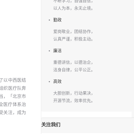
不断学习，自强自信，
以人为本，永无止境。
勤政
爱岗敬业，团结协作，
认真严谨，积极主动。
廉洁
重德讲信，以德治企，
洁身自律，公平公正。
了以中西医结
高效
组织医疗队奔
大胆创新，行动果决，
当，「北京市
开源节流，效率优先。
健全医疗体系治
广受关注，成为
关注我们