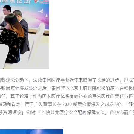
创新观念驱动下，法政集团医疗事业近年来取得了长足的进步，形成
在新冠疫情爆发蔓延之后，集团旗下北京王府医院积极响应号召积极
重任，真正诠释了作为国家医疗体系有效补充的民营医疗的责任与担
励和肯定，而王广发董事长在 2020 新冠疫情爆发之时发表的 「
系资源短板」 和对 「加快公共医疗安全配套保障立法」 的核心而