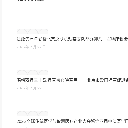
法政集团与武警北京总队机动某支队举办迎八一军地座谈会
2026 年 7 月 27 日
深耕双拥三十载 拥军初心映军民 ——北京市爱国拥军促进
2026 年 7 月 22 日
2026 全球传统医学与智慧医疗产业大会暨第四届中法医