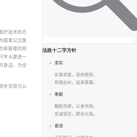
医疗技术的方
为国家公立医
合规管理的同
法政十二字方针
尺竿头更进一
求实
的身边，为全
实事求是，坚持原则，
有错必纠，追求真理。
逐步实现与公
奉献
鞠躬尽瘁，以身作则，
忠诚坚忍，顾全大局。
奋进