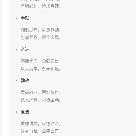
有错必纠，追求真理。
奉献
鞠躬尽瘁，以身作则，
忠诚坚忍，顾全大局。
奋进
不断学习，自强自信，
以人为本，永无止境。
勤政
爱岗敬业，团结协作，
认真严谨，积极主动。
廉洁
重德讲信，以德治企，
洁身自律，公平公正。