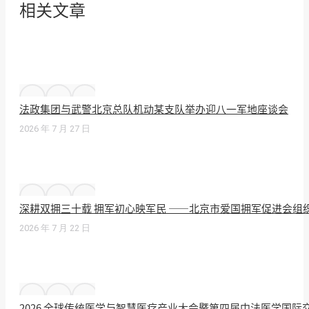
相关文章
法政集团与武警北京总队机动某支队举办迎八一军地座谈会
2026 年 7 月 27 日
深耕双拥三十载 拥军初心映军民 ——北京市爱国拥军促进会组
2026 年 7 月 22 日
2026 全球传统医学与智慧医疗产业大会暨第四届中法医学国