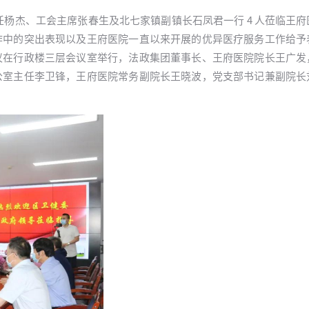
主任杨杰、工会主席张春生及北七家镇副镇长石凤君一行 4 人莅临王
作中的突出表现以及王府医院一直以来开展的优异医疗服务工作给予
议在行政楼三层会议室举行，法政集团董事长、王府医院院长王广发
公室主任李卫锋，王府医院常务副院长王晓波，党支部书记兼副院长