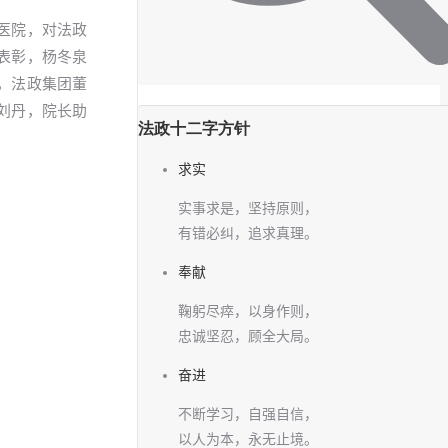
府医院，对法政
表彰，杨冬泉
，法政集团董
刘丹，院长助
法政十二字方针
求实
实事求是，坚持原则，
有错必纠，追求真理。
奉献
鞠躬尽瘁，以身作则，
忠诚坚忍，顾全大局。
奋进
不断学习，自强自信，
以人为本，永无止境。