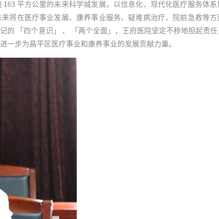
 163 平方公里的未来科学城发展，以信息化、现代化医疗服务体
未来将在医疗事业发展、康养事业服务、疑难病治疗、院前急救等方
记的 「四个意识」 、 「两个全面」，王府医院坚定不移地担起责
进一步为昌平区医疗事业和康养事业的发展贡献力量。