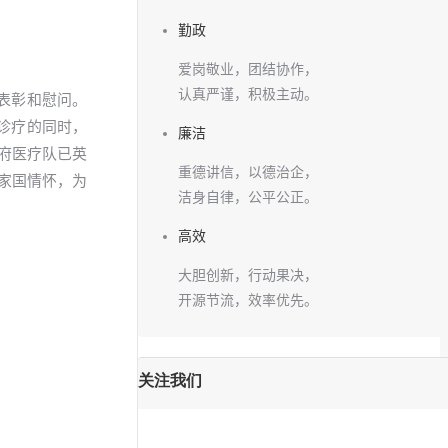
勤政
爱岗敬业，团结协作，
认真严谨，积极主动。
表彰和慰问。
诊疗的同时，
廉洁
王府医疗队已英
重德讲信，以德治企，
的家国情怀，为
洁身自律，公平公正。
高效
大胆创新，行动果决，
开源节流，效率优先。
关注我们