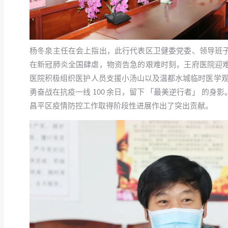
杨冬泉主任在会上指出，此行代表区卫健委党委、领导班
在新冠肺炎全国肆虐，物资告急的艰难时刻，王府医院迎
医院积极组织医护人员支援小汤山以及温都水城临时医学观察
勇奋战在抗疫一线 100 余日，留下 「最美逆行者」 
昌平区疫情防控工作取得阶段性进展作出了突出贡献。