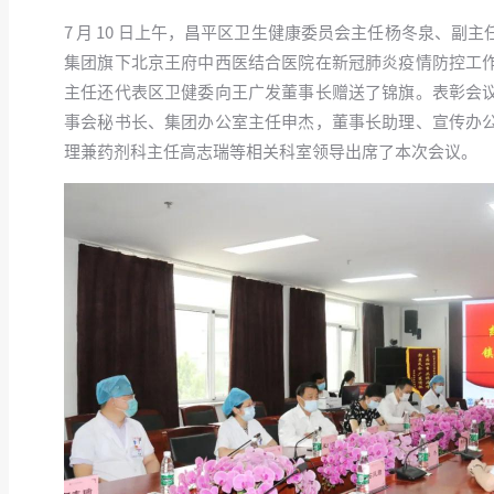
7 月 10 日上午，昌平区卫生健康委员会主任杨冬泉、副
集团旗下北京王府中西医结合医院在新冠肺炎疫情防控工
主任还代表区卫健委向王广发董事长赠送了锦旗。表彰会
事会秘书长、集团办公室主任申杰，董事长助理、宣传办
理兼药剂科主任高志瑞等相关科室领导出席了本次会议。