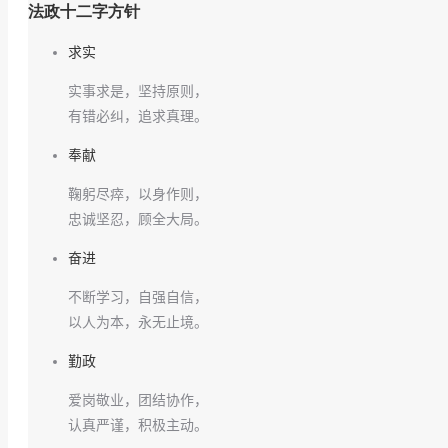
法政十二字方针
求实
实事求是，坚持原则，
有错必纠，追求真理。
奉献
鞠躬尽瘁，以身作则，
忠诚坚忍，顾全大局。
奋进
不断学习，自强自信，
以人为本，永无止境。
勤政
爱岗敬业，团结协作，
认真严谨，积极主动。