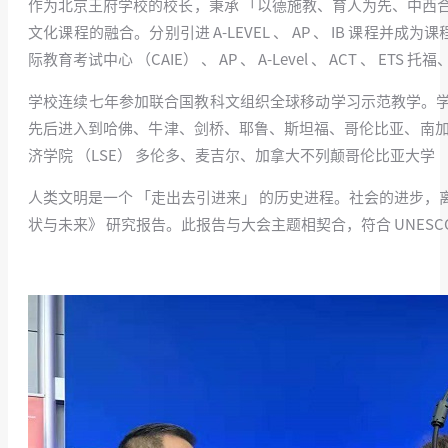
作为北京王府学校的校长，秉承 「以德施教、育人为先、中西
文化课程的融合。分别引进 A-LEVEL 、 AP 、 IB 课程
际教育考试中心 （CAIE） 、 AP 、 A-Level 、 ACT 、 ETS 托福
学校连续七年参加联合国教科文组织全球移动学习示范教学。学校卫
先后进入到哈佛、牛津、剑桥、耶鲁、斯坦福、哥伦比亚、南加
济学院 （LSE） 多伦多、麦吉尔、加拿大不列颠哥伦比亚大学 
人类文明是一个 「走出去引进来」 的历史进程。社会的进步
状与未来》 研究报告。此报告与大会主题相契合，符合 UNES