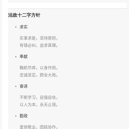
法政十二字方针
求实
实事求是，坚持原则，
有错必纠，追求真理。
奉献
鞠躬尽瘁，以身作则，
忠诚坚忍，顾全大局。
奋进
不断学习，自强自信，
以人为本，永无止境。
勤政
爱岗敬业，团结协作，