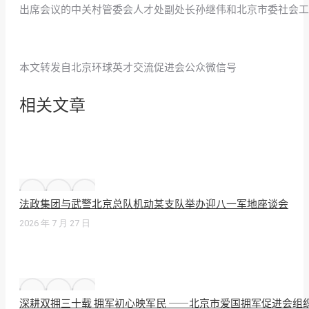
出席会议的中关村管委会人才处副处长孙继伟和北京市委社会工
本文转发自北京环球英才交流促进会公众微信号
相关文章
法政集团与武警北京总队机动某支队举办迎八一军地座谈会
2026 年 7 月 27 日
深耕双拥三十载 拥军初心映军民 ——北京市爱国拥军促进会组