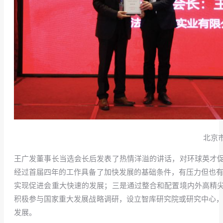
北京
王广发董事长当选会长后发表了热情洋溢的讲话，对环球英才
经过首届四年的工作具备了加快发展的基础条件，有压力但也有
实现促进会重大快速的发展；三是通过整合和配置境内外高精
积极参与国家重大发展战略调研，设立智库研究院或研究中心，
发展。