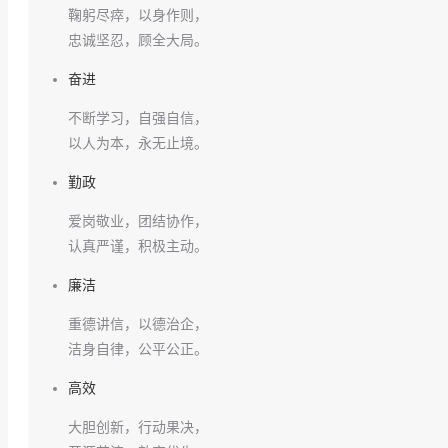
鞠躬尽瘁，以身作则，
忠诚坚忍，顾全大局。
奋进
不断学习，自强自信，
以人为本，永无止境。
勤政
爱岗敬业，团结协作，
认真严谨，积极主动。
廉洁
重德讲信，以德治企，
洁身自律，公平公正。
高效
大胆创新，行动果决，