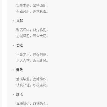
实事求是，坚持原则，
有错必纠，追求真理。
奉献
鞠躬尽瘁，以身作则，
忠诚坚忍，顾全大局。
奋进
不断学习，自强自信，
以人为本，永无止境。
勤政
爱岗敬业，团结协作，
认真严谨，积极主动。
廉洁
重德讲信，以德治企，