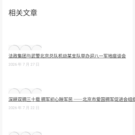
相关文章
法政集团与武警北京总队机动某支队举办迎八一军地座谈会
2026 年 7 月 27 日
深耕双拥三十载 拥军初心映军民 ——北京市爱国拥军促进会组
2026 年 7 月 22 日