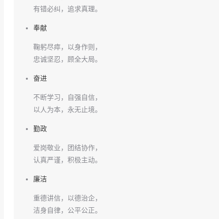
有错必纠，追求真理。
奉献
鞠躬尽瘁，以身作则，
忠诚坚忍，顾全大局。
奋进
不断学习，自强自信，
以人为本，永无止境。
勤政
爱岗敬业，团结协作，
认真严谨，积极主动。
廉洁
重德讲信，以德治企，
洁身自律，公平公正。