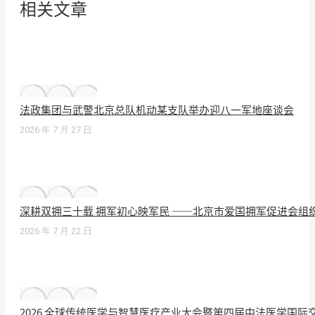
相关文章
法政集团与武警北京总队机动某支队举办迎八一军地座谈会
2026 年 7 月 27 日
深耕双拥三十载 拥军初心映军民 ——北京市爱国拥军促进会组
2026 年 7 月 22 日
2026 全球传统医学与智慧医疗产业大会暨第四届中法医学国