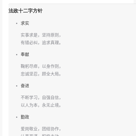
法政十二字方针
求实
实事求是，坚持原则，
有错必纠，追求真理。
奉献
鞠躬尽瘁，以身作则，
忠诚坚忍，顾全大局。
奋进
不断学习，自强自信，
以人为本，永无止境。
勤政
爱岗敬业，团结协作，