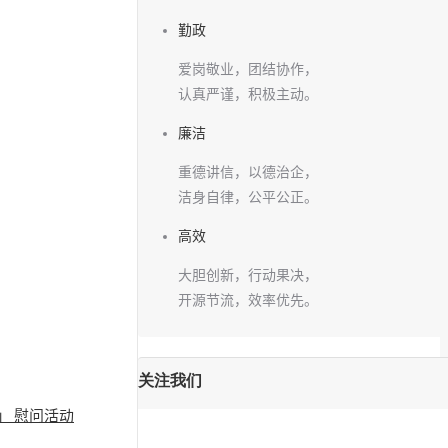
勤政
爱岗敬业，团结协作，
认真严谨，积极主动。
廉洁
重德讲信，以德治企，
洁身自律，公平公正。
高效
大胆创新，行动果决，
开源节流，效率优先。
关注我们
」 慰问活动