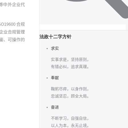
勤等中外企业代
9600 合规
纪企业合规管理
法政十二字方针
鉴、可操作的
求实
实事求是，坚持原则，
有错必纠，追求真理。
奉献
鞠躬尽瘁，以身作则，
忠诚坚忍，顾全大局。
奋进
不断学习，自强自信，
以人为本，永无止境。