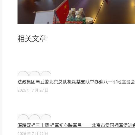
相关文章
法政集团与武警北京总队机动某支队举办迎八一军地座谈会
2026 年 7 月 27 日
深耕双拥三十载 拥军初心映军民 ——北京市爱国拥军促进
2026 年 7 月 22 日