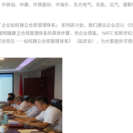
海油、中移动、中建、中铁股份、中海外、东方电气、东航、北汽、德
企业如何建立合规管理体系」 系列研讨会，我们建议企业应以 《ISO1
望明确建立合规管理体系的具体步骤，供企业借鉴。 NATC 和新世
《合规五——如何建立合规管理体系》 （拟定名），为大家提供可借