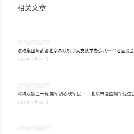
相关文章
法政集团与武警北京总队机动某支队举办迎八一军地座谈会
2026 年 7 月 27 日
深耕双拥三十载 拥军初心映军民 ——北京市爱国拥军促进
2026 年 7 月 22 日