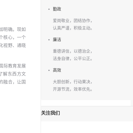
勤政
爱岗敬业，团结协作，
认真严谨，积极主动。
加明确。现如
个核心，一个
廉洁
化视野、通晓
重德讲信，以德治企，
洁身自律，公平公正。
的国际教育发展
高效
了解东西方文
的融合，让国
大胆创新，行动果决，
开源节流，效率优先。
关注我们