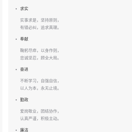
求实
实事求是，坚持原则，
有错必纠，追求真理。
奉献
鞠躬尽瘁，以身作则，
忠诚坚忍，顾全大局。
奋进
不断学习，自强自信，
以人为本，永无止境。
勤政
爱岗敬业，团结协作，
认真严谨，积极主动。
廉洁