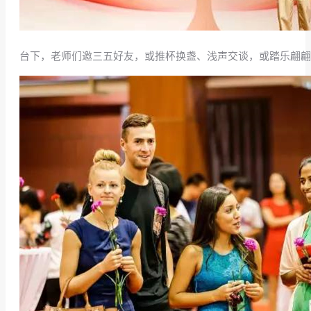
台下，老师们邀三五好友，或推杯换盏、浅声交谈，或踏乐翩翩