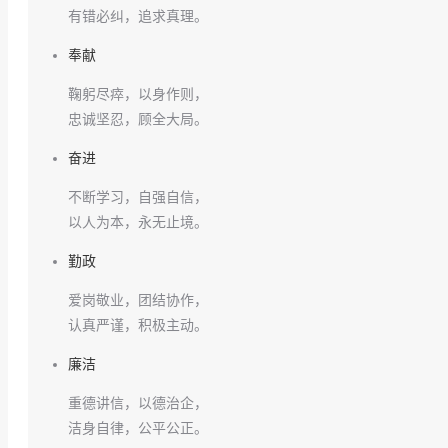
有错必纠，追求真理。
奉献
鞠躬尽瘁，以身作则，
忠诚坚忍，顾全大局。
奋进
不断学习，自强自信，
以人为本，永无止境。
勤政
爱岗敬业，团结协作，
认真严谨，积极主动。
廉洁
重德讲信，以德治企，
洁身自律，公平公正。