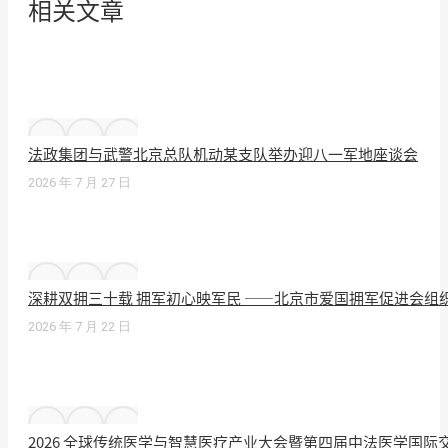
相关文章
法政集团与武警北京总队机动某支队举办迎八一军地座谈会
2026 年 7 月 27 日
深耕双拥三十载 拥军初心映军民 ——北京市爱国拥军促进会组
2026 年 7 月 22 日
2026 全球传统医学与智慧医疗产业大会暨第四届中法医学国