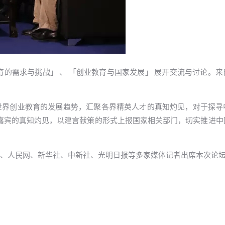
育的需求与挑战」 、 「创业教育与国家发展」 展开交流与讨论。
世界创业教育的发展趋势，汇聚各界精英人才的真知灼见，对于探寻
会上嘉宾的真知灼见，以建言献策的形式上报国家相关部门，切实推进
、人民网、新华社、中新社、光明日报等多家媒体记者出席本次论