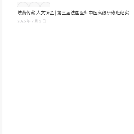
岐黄传薪 人文铸金 | 第三届法国医师中医高级研修班纪实
2026 年 7 月 2 日