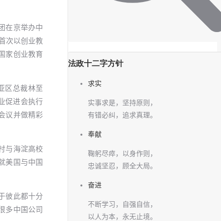
集团在京举办中
首次以创业教
国家创业教育
法政十二字方针
求实
亚区总裁林至
就业促进会执行
实事求是，坚持原则，
会议并做精彩
有错必纠，追求真理。
奉献
村与海淀高校
鞠躬尽瘁，以身作则，
就美国与中国
忠诚坚忍，顾全大局。
奋进
于彼此都十分
不断学习，自强自信，
很多中国公司
以人为本，永无止境。