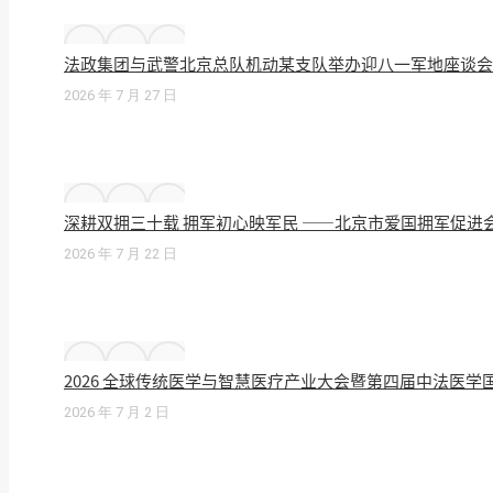
法政集团与武警北京总队机动某支队举办迎八一军地座谈会
2026 年 7 月 27 日
深耕双拥三十载 拥军初心映军民 ——北京市爱国拥军促进
2026 年 7 月 22 日
2026 全球传统医学与智慧医疗产业大会暨第四届中法医
2026 年 7 月 2 日